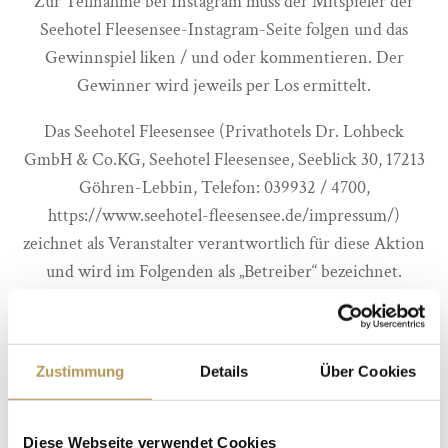
Zur Teilnahme bei Instagram muss der Mitspieler der
Seehotel Fleesensee-Instagram-Seite folgen und das
Gewinnspiel liken / und oder kommentieren. Der
Gewinner wird jeweils per Los ermittelt.
Das Seehotel Fleesensee (Privathotels Dr. Lohbeck
GmbH & Co.KG, Seehotel Fleesensee, Seeblick 30, 17213
Göhren-Lebbin, Telefon: 039932 / 4700,
https://www.seehotel-fleesensee.de/impressum/)
zeichnet als Veranstalter verantwortlich für diese Aktion
und wird im Folgenden als „Betreiber“ bezeichnet.
Das Gewinnspiel steht in keiner Verbindung zu
Facebook oder Instagram und wird in keiner Weise von
Facebook oder Instagram gesponsert, unterstützt oder
Zustimmung
Details
Über Cookies
organisiert. Der Empfänger der von den Teilnehmern
bereitgestellten Daten ist nicht Facebook oder
Diese Webseite verwendet Cookies