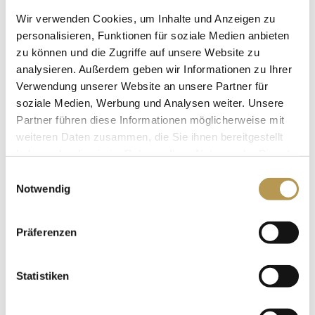
Instagram, sondern der Betreiber. Fragen, Anregungen
Wir verwenden Cookies, um Inhalte und Anzeigen zu
und Beschwerden sind daher ausschließlich an den
personalisieren, Funktionen für soziale Medien anbieten
Betreiber zu richten.
zu können und die Zugriffe auf unsere Website zu
analysieren. Außerdem geben wir Informationen zu Ihrer
Die Gewinner werden per Zufall ermittelt und im
Verwendung unserer Website an unsere Partner für
Kommentarfeld unter dem Gewinnspiel oder in einem
soziale Medien, Werbung und Analysen weiter. Unsere
neuen Posting veröffentlicht. Die Gewinner haben zwei
Partner führen diese Informationen möglicherweise mit
Wochen Zeit, ihren Gewinnanspruch durch eine Mail
weiteren Daten zusammen, die Sie ihnen bereitgestellt
haben oder die sie im Rahmen Ihrer Nutzung der Dienste
an den Veranstalter geltend zu machen. Nach Ablauf der
gesammelt haben.
Einwilligungsauswahl
zwei Wochen ab Veröffentlichung der Gewinner entfällt
Notwendig
der Gewinnanspruch.
Der Gewinn ist weder austausch- noch übertragbar. Der
Präferenzen
Rechtsweg ist ausgeschlossen.
Statistiken
Gesetzliche Vertreter, Mitarbeiter, Händler und Partner
des Betreibers sowie alle an der Entstehung und