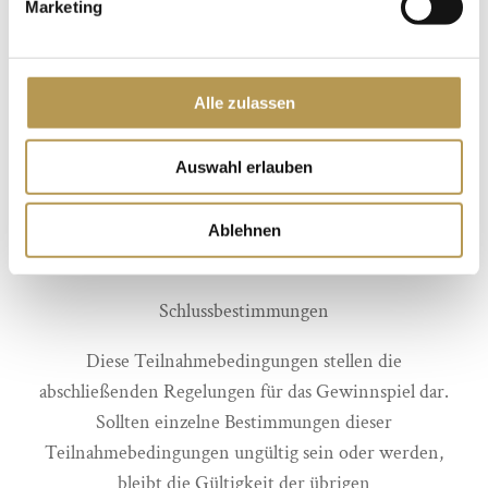
Durchführung der Aktion beteiligten Personen und die
Marketing
Familienangehörigen aller zuvor genannten Personen
sind von der Teilnahme an der Aktion ausgeschlossen.
Alle zulassen
Technische oder sonstige Probleme, die außerhalb des
Einflussbereichs stehen, unterliegen nicht der der
Auswahl erlauben
Haftung durch den Betreiber.
Durch die Teilnahme an der Aktion akzeptiert der
Ablehnen
Teilnehmer diese Teilnahmebedingungen.
Schlussbestimmungen
Diese Teilnahmebedingungen stellen die
abschließenden Regelungen für das Gewinnspiel dar.
Sollten einzelne Bestimmungen dieser
Teilnahmebedingungen ungültig sein oder werden,
bleibt die Gültigkeit der übrigen