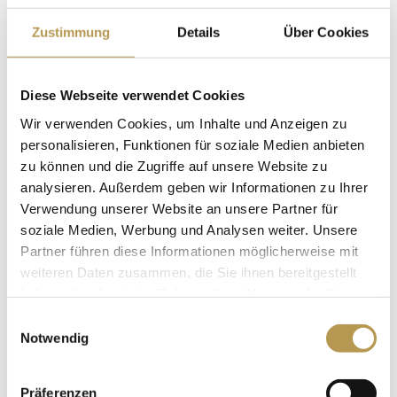
3.000 EURO WILLKOMMENSGELD!*
Zustimmung
Details
Über Cookies
OFFENE STELLEN
Diese Webseite verwendet Cookies
Wir suchen ab sofort:
Wir verwenden Cookies, um Inhalte und Anzeigen zu
Empfangschef/in
(m/w/d)
personalisieren, Funktionen für soziale Medien anbieten
Rezeptionist/in
oder
Empfangsmitarbeiter/in
zu können und die Zugriffe auf unsere Website zu
analysieren. Außerdem geben wir Informationen zu Ihrer
(m/w/d)
Verwendung unserer Website an unsere Partner für
Restaurantleiter/in
(m/w/d)
soziale Medien, Werbung und Analysen weiter. Unsere
Küchenchef/in
(m/w/d)
Partner führen diese Informationen möglicherweise mit
Koch/Köchin
(m/w/d)
weiteren Daten zusammen, die Sie ihnen bereitgestellt
Servicekräfte
(m/w/d)
haben oder die sie im Rahmen Ihrer Nutzung der Dienste
Hausdame
(m/w/d)
gesammelt haben.
Einwilligungsauswahl
Notwendig
*Dieses Angebot gilt für Bewerbungen, die bis 1. Juli
2023 im Hotel eingehen.
Präferenzen