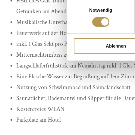
Festliches Gala-Buffet am Silvesterabend, inkl. au
Einwilligungsauswahl
Notwendig
Getränken am Abend bis Mitternacht
Musikalische Unterhaltung auf zwei Dance-Floors
Feuerwerk auf der Hotelwiese mit Blick auf den Fl
inkl. 1 Glas Sekt pro Person zum Jahreswechsel
Ablehnen
Mitternachtsimbiss zum Jahreswechsel
Langschläferfrühstück am Neujahrstag inkl. 1 Glas 
Eine Flasche Wasser zur Begrüßung auf dem Zim
Nutzung von Schwimmbad und Saunalandschaft
Saunatücher, Bademantel und Slipper für die Dauer
Kostenfreies WLAN
Parkplatz am Hotel