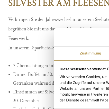
SILVESTER AM FLEESEN
Verbringen Sie den Jahreswechsel in unserem Seehote
begrüßen Sie mit uns das neue Jahr auf den Seeterras
Feuerwerk.
In unserem „Sparfuchs-Spezial“ genießen Sie an allen
Zustimmung
2 Übernachtungen inklusive reichhaltigem Frühst
Diese Webseite verwendet 
Dinner Buffet am 30. Dezember inkl. ausgewählten
Wir verwenden Cookies, um I
Getränken während des Dinners
und die Zugriffe auf unsere 
Website an unsere Partner fü
Einstimmen auf Silvester mit musikalischer Beglei
möglicherweise mit weiteren
30. Dezember
der Dienste gesammelt habe