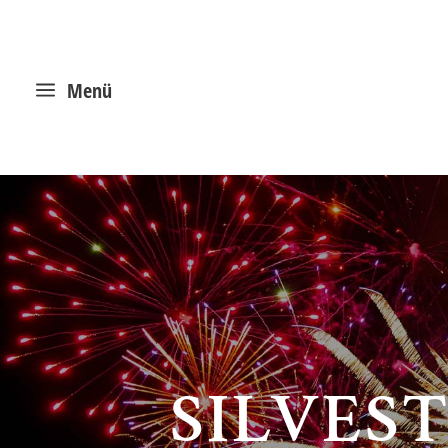
a
Menü
SILVES