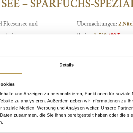
SEE – SPARFUCHS-SPEZIA
l Fleesensee und
Übernachtungen:
2 Näc
sen bei unserem
Preis:
ab
538
499 Euro
Buchen Sie gerne auch
 Abenden ein Buffet.
an
reservierung@seeho
Details
ück
Cookies
JETZT BUCHEN
, begleitenden
nhalte und Anzeigen zu personalisieren, Funktionen für soziale
Website zu analysieren. Außerdem geben wir Informationen zu I
r soziale Medien, Werbung und Analysen weiter. Unsere Partner
tung in der Hotelbar am
 Daten zusammen, die Sie ihnen bereitgestellt haben oder die s
n.