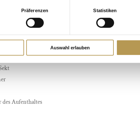
sgewählten, begleitenden
Präferenzen
Statistiken
 mit DJ am 31. Dezember
eesensee
Auswahl erlauben
Sekt
mer
 des Aufenthaltes