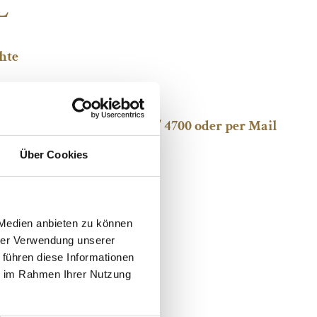
L
hte
 telefonisch unter
039932 / 4700
oder per Mail
tel-fleesensee.de
Über Cookies
 Medien anbieten zu können
hrer Verwendung unserer
 führen diese Informationen
ie im Rahmen Ihrer Nutzung